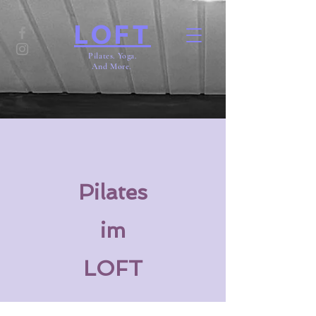
LOFT
Pilates. Yoga.
And More.
Pilates
im
LOFT