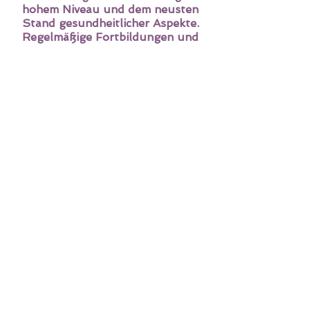
hohem Niveau und dem neusten
Stand gesundheitlicher Aspekte.
Regelmäßige Fortbildungen und
Sammeln neuer Erkenntnisse und
Methoden aus der Sportmedizin,
Physiotherapie und Körperarbeit
sind uns sehr wichtig, um Sie
optimal zu trainieren.
Loft GbR
Fuhrmannstrasse 1a
84508 Burgkirchen an der Alz
E-Mail:
info@pilates-im-loft.de
Folge uns