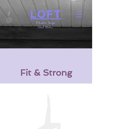
LOFT
Pilates. Yoga.
And More.
Fit & Strong